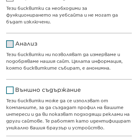
Тези бисквитки са необходими за
функционирането на уебсайта и не могат да
бъдат изключени.
Име
cookie_optin
Анализ
Доставчик
sgalinski
Тези бисквитки ни позволяват да измерваме и
подобряваме нашия сайт. Цялата информация,
Продължителност
1 година
ЕВОФАРМА ЕООД
която бисквитките събират, е анонимна.
София 1618,
Съхранява състоянието
Име
Google Analytics
ул. „Пирински проход“ 24
на съгласието на
Цел
Външно съдържание
бисквитките на
Доставчик
Google
потребителите.
Тези бисквитки може да се използват от
компаниите, за да създадат профил на вашите
КОНТАКТ
Продължителност
1 day
интереси и да ви показват подходящи реклами на
Телефон: +359 2 962 12 00
други сайтове. Те работят като идентифицират
Цел
Generates statistical data.
e-mail:
info@
ewopharma.bg
уникално вашия браузър и устройство.
contact@
ewopharma.bg