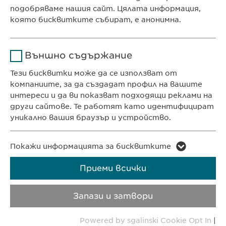
подобряваме нашия сайт. Цялата информация,
Продължителност
1 година
която бисквитките събират, е анонимна.
КОНТАКТ
Съхранява състоянието
Телефон: +359 2 962 12 00
Име
Google Analytics
на съгласието на
e-mail:
info@
ewopharma.bg
Цел
Външно съдържание
бисквитките на
contact@
ewopharma.bg
Доставчик
Google
потребителите.
Тези бисквитки може да се използват от
компаниите, за да създадат профил на вашите
Продължителност
1 day
ПОЛИТИКА ЗА
ПОЛИТИКА НА
интереси и да ви показват подходящи реклами на
ПОВЕРИТЕЛНОСТ
БИСКВИТКИТЕ
други сайтове. Те работят като идентифицират
Цел
Generates statistical data.
уникално вашия браузър и устройство.
Авторски права
VPOIS
Име
LinkedIn
Покажи информацията за бисквитките
Copyright © Ewopharma AG
Доставчик
LinkedIn
Приеми всички
Продължителност
2 години
Запази и затвори
Проследяване
Powered by sgalinski Cookie Opt In
|
Цел
използването на