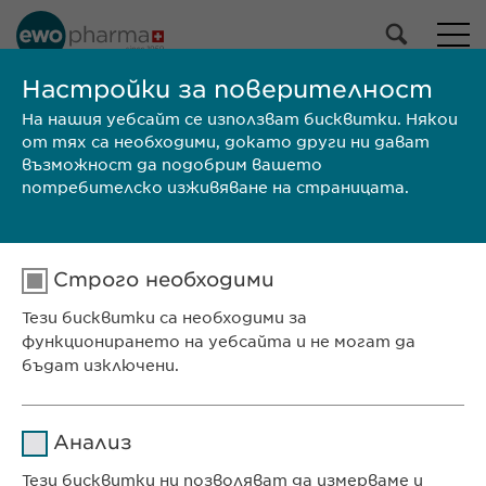
Настройки за поверителност
На нашия уебсайт се използват бисквитки. Някои
ТЪРСЕНЕ
от тях са необходими, докато други ни дават
възможност да подобрим вашето
потребителско изживяване на страницата.
Строго необходими
Search words under length of 4 characters are not processed.
Тези бисквитки са необходими за
функционирането на уебсайта и не могат да
бъдат изключени.
ЕВОФАРМА ЕООД
Име
cookie_optin
София 1618,
Анализ
ул. „Пирински проход“ 24
Доставчик
sgalinski
Тези бисквитки ни позволяват да измерваме и